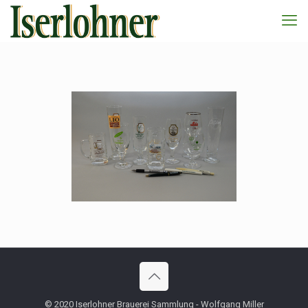
© 2020 Iserlohner Brauerei Sammlung - Wolfgang Miller