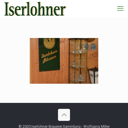
© 2020 Iserlohner Brauerei Sammlung - Wolfgang Miller