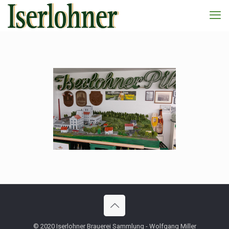
© 2020 Iserlohner Brauerei Sammlung - Wolfgang Miller