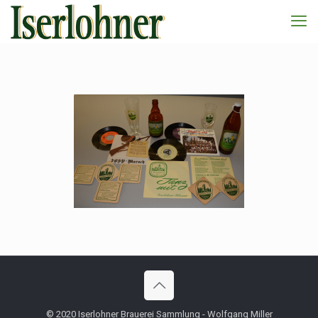
© 2020 Iserlohner Brauerei Sammlung - Wolfgang Miller