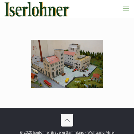
© 2020 Iserlohner Brauerei Sammlung - Wolfgang Miller