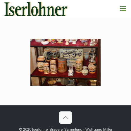
© 2020 Iserlohner Brauerei Sammlung - Wolfgang Miller